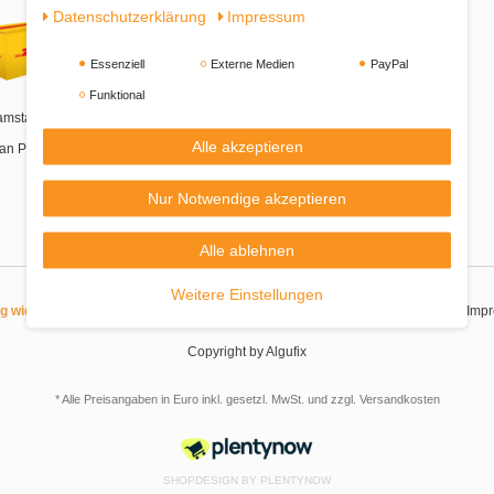
Daten­schutz­erklärung
Impressum
Essenziell
Externe Medien
PayPal
Funktional
amstags-Zustellung
Alle akzeptieren
an Packstationen
Nur Notwendige akzeptieren
Alle ablehnen
Weitere Einstellungen
|
|
|
|
ag widerrufen
Widerrufsrecht
Datenschutzerklärung
AGB
Imp
Copyright by Algufix
* Alle Preisangaben in Euro inkl. gesetzl. MwSt. und zzgl.
Versandkosten
SHOPDESIGN BY
PLENTYNOW