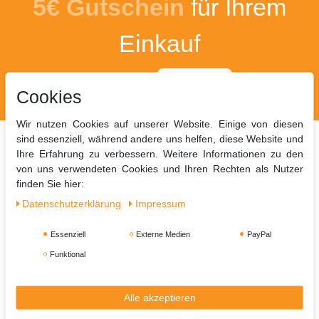
5€ Gutschein
für Ihrem
Einkauf
Sparen Sie mit dem Code
algufix50
*ab 50 Euro
Cookies
Warenwert
Wir nutzen Cookies auf unserer Website. Einige von diesen
sind essenziell, während andere uns helfen, diese Website und
Ihre Erfahrung zu verbessern. Weitere Informationen zu den
von uns verwendeten Cookies und Ihren Rechten als Nutzer
finden Sie hier:
Algufix
Daten­schutz­erklärung
Impressum
Versandinformationen
Essenziell
Externe Medien
PayPal
Zahlungsinformationen
Funktional
FAQ
Alle akzeptieren
Kontakt