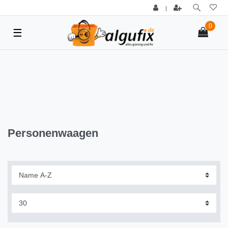
|
0
☰
Personenwaagen