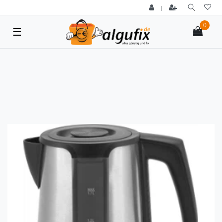
|
0
☰