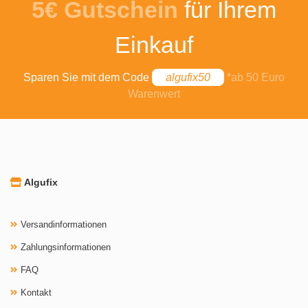
5€ Gutschein
für Ihrem
Einkauf
Sparen Sie mit dem Code
algufix50
*ab 50 Euro
Warenwert
Algufix
Versandinformationen
Zahlungsinformationen
FAQ
Kontakt