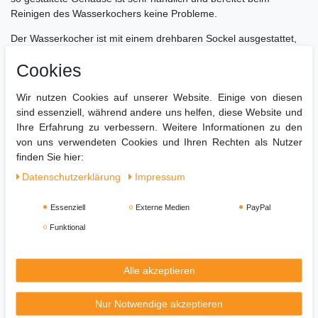
Reinigen des Wasserkochers keine Probleme.
Der Wasserkocher ist mit einem drehbaren Sockel ausgestattet,
der das Abnehmen und Aufstellen des Wasserkochers auf jeden
Cookies
Fall erleichtert.
Linkshänder werden es zu schätzen wissen, was für die
Wir nutzen Cookies auf unserer Website. Einige von diesen
Handhabung eines solchen Kesselmodells wesentlich bequemer
sind essenziell, während andere uns helfen, diese Website und
ist.
Ihre Erfahrung zu verbessern. Weitere Informationen zu den
von uns verwendeten Cookies und Ihren Rechten als Nutzer
Der Knopf zum Öffnen des Deckels an einer sichtbaren Stelle
finden Sie hier:
macht ein unangenehmes Eingießen von Wasser überflüssig.
Daten­schutz­erklärung
Impressum
Das flache Heizelement und der Entkalkungsfilter sorgen für
Sauberkeit im Wasserkocher.
Essenziell
Externe Medien
PayPal
Das maximale Fassungsvermögen des Wasserkochers beträgt
Funktional
1,7 Liter, sodass Sie in wenigen Minuten Wasser für Familie und
Gäste kochen können.
Alle akzeptieren
Darüber hinaus ist der Wasserkocher sicher zu bedienen, da er
sich nach dem Kochen von Wasser automatisch ausschaltet. Wir
Nur Notwendige akzeptieren
empfehlen zu jeder Küche!