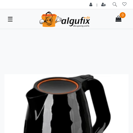
|
0
☰