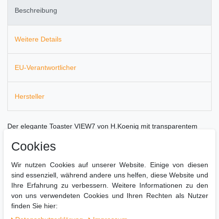
Beschreibung
Weitere Details
EU-Verantwortlicher
Hersteller
Der elegante Toaster VIEW7 von H.Koenig mit transparentem
Fenster und 6 Bräunungsstufen verleiht Ihrer Küche Stil. Die
Cookies
Automatische Abschaltung und das herausnehmbare Krümelfach
sorgen für Sicherheit und eine einfache Reinigung.
Wir nutzen Cookies auf unserer Website. Einige von diesen
sind essenziell, während andere uns helfen, diese Website und
Ihre Erfahrung zu verbessern. Weitere Informationen zu den
Der formschöne Toaster bietet Ihnen:
von uns verwendeten Cookies und Ihren Rechten als Nutzer
finden Sie hier:
Toaster mit transparentem Fenster
Auftau-, Wiederaufheiz- und Stopfunktion