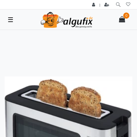
|
0
☰