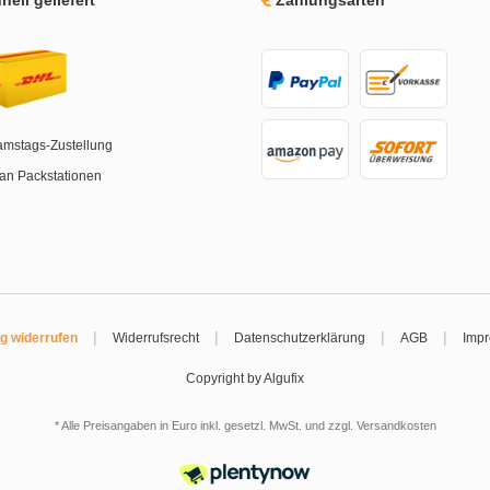
amstags-Zustellung
an Packstationen
|
|
|
|
ag widerrufen
Widerrufsrecht
Datenschutzerklärung
AGB
Imp
Copyright by Algufix
* Alle Preisangaben in Euro inkl. gesetzl. MwSt. und zzgl.
Versandkosten