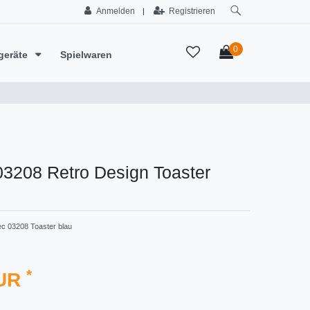
Anmelden
Registrieren
|
0
geräte
Spielwaren
03208 Retro Design Toaster
c ‎03208 Toaster blau
*
EUR