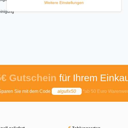
Weitere Einstellungen
einigung
5€ Gutschein
für Ihrem Einkau
Sparen Sie mit dem Code
algufix50
*ab 50 Euro Warenwer
ell geliefert
Zahlungsarten