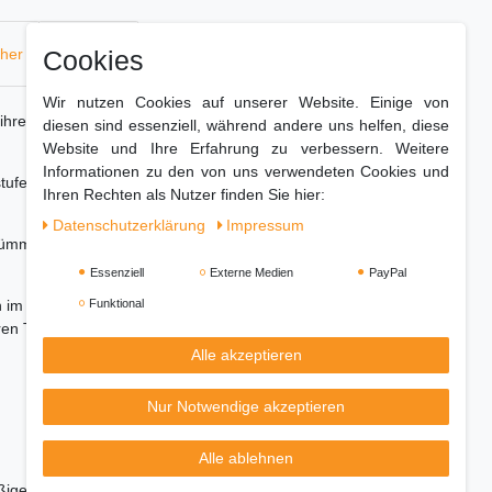
Cookies
cher
Hersteller
Wir nutzen Cookies auf unserer Website. Einige von
ihrer Familie jeden Morgen den perfekten Toast
diesen sind essenziell, während andere uns helfen, diese
Website und Ihre Erfahrung zu verbessern. Weitere
Informationen zu den von uns verwendeten Cookies und
tufen können Sie sich Ihren Toast genau so
Ihren Rechten als Nutzer finden Sie hier:
Daten­schutz­erklärung
Impressum
rümmelfach ausgestattet wodruch es für sie kein
Essenziell
Externe Medien
PayPal
Funktional
im Vintage-Stil, als auch durch die Qualität der
ren Touch.
Alle akzeptieren
Nur Notwendige akzeptieren
Alle ablehnen
äßiges Toasten auf beiden Seiten