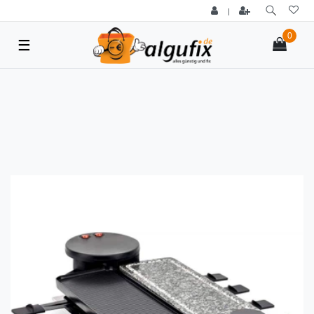
|
0
☰