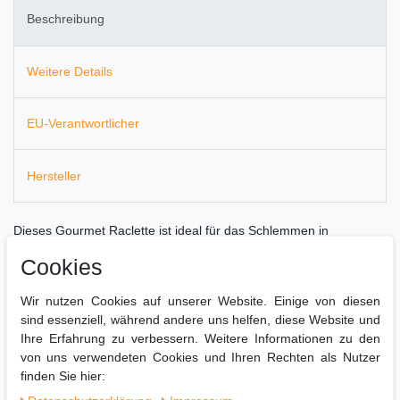
Beschreibung
Weitere Details
EU-Verantwortlicher
Hersteller
Dieses Gourmet Raclette ist ideal für das Schlemmen in
gemütlicher Runde. Außergewöhnlich und praktisch ist die
Cookies
Klappfunktion, die bis 180° geklappt werden kann.
Es ermöglicht verschiedene Zubereitungsarten und garen oder
Wir nutzen Cookies auf unserer Website. Einige von diesen
überbacken in den acht großen Pfännchen.
sind essenziell, während andere uns helfen, diese Website und
Ihre Erfahrung zu verbessern. Weitere Informationen zu den
Das Raclette RP360 bietet Ihnen:
von uns verwendeten Cookies und Ihren Rechten als Nutzer
finden Sie hier:
8 Pfännchen
Geeignet für bis zu 8 Personen