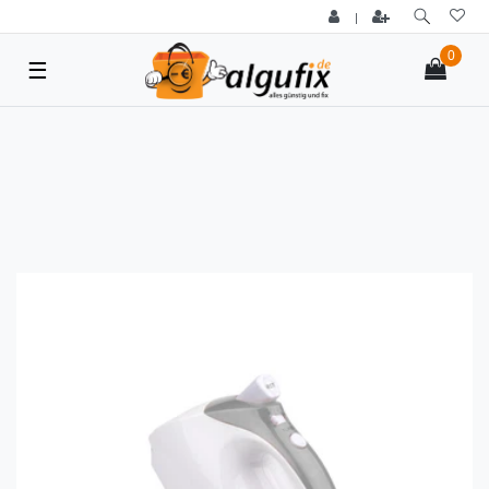
|
0
☰