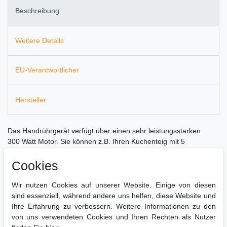
Beschreibung
Weitere Details
EU-Verantwortlicher
Hersteller
Das Handrührgerät verfügt über einen sehr leistungsstarken
300 Watt Motor. Sie können z.B. Ihren Kuchenteig mit 5
verschiedenen Geschwindigkeitsstufen und der Turbofunktion
Cookies
rühren oder kneten. Nach dem Gebrauch einfach den
Auswerfknopf drücken und schon können Sie die Knethaken
reinigen.
Wir nutzen Cookies auf unserer Website. Einige von diesen
sind essenziell, während andere uns helfen, diese Website und
Im Lieferumfang sind zwei Rührbesen und zwei Knethaken
Ihre Erfahrung zu verbessern. Weitere Informationen zu den
enthalten.
von uns verwendeten Cookies und Ihren Rechten als Nutzer