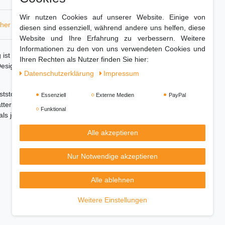
Wir nutzen Cookies auf unserer Website. Einige von
cher
Hersteller
diesen sind essenziell, während andere uns helfen, diese
Website und Ihre Erfahrung zu verbessern. Weitere
Informationen zu den von uns verwendeten Cookies und
1 g ist die Elektronische Küchenwaage Mesko MS
Ihren Rechten als Nutzer finden Sie hier:
ign erleichtert Lagerung und Transport, ideal
Daten­schutz­erklärung
Impressum
unststoffschale machen das Wiegen zum
Essenziell
Externe Medien
PayPal
atterieüberwachung sorgen für effiziente Nutzung
Funktional
ls je zuvor.
Alle akzeptieren
Nur Notwendige akzeptieren
Alle ablehnen
Weitere Einstellungen