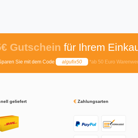
5€ Gutschein
für Ihrem Einkau
Sparen Sie mit dem Code
algufix50
*ab 50 Euro Warenwer
ell geliefert
Zahlungsarten