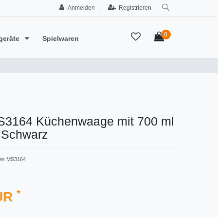
Anmelden
Registrieren
|
0
geräte
Spielwaren
3164 Küchenwaage mit 700 ml
 Schwarz
es MS3164
*
EUR