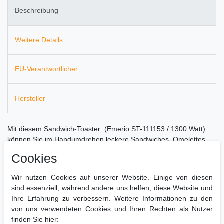
Beschreibung
Weitere Details
EU-Verantwortlicher
Hersteller
Mit diesem Sandwich-Toaster (Emerio ST-111153 / 1300 Watt)
können Sie im Handumdrehen leckere Sandwiches, Omelettes
oder Eier zubereiten.
Cookies
Die großen antihaftbeschichteten Pfannen sorgen dafür, daß Sie
Wir nutzen Cookies auf unserer Website. Einige von diesen
Ihr Sandwich leicht herausnehmen können und ermöglichen
sind essenziell, während andere uns helfen, diese Website und
Ihnen eine einfache Säuberung.
Ihre Erfahrung zu verbessern. Weitere Informationen zu den
von uns verwendeten Cookies und Ihren Rechten als Nutzer
finden Sie hier:
Der Sandwich-Toaster bietet Ihnen: