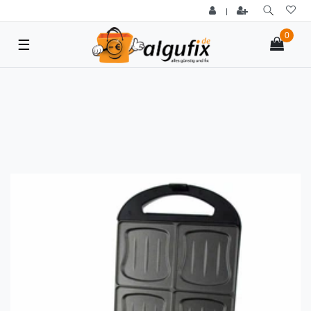
|
0
☰