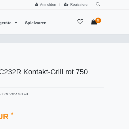
Anmelden
Registrieren
|
0
geräte
Spielwaren
232R Kontakt-Grill rot 750
v DOC232R Grill rot
*
EUR