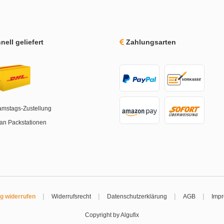
ell geliefert
Zahlungsarten
amstags-Zustellung
an Packstationen
|
|
|
|
ag widerrufen
Widerrufsrecht
Datenschutzerklärung
AGB
Imp
Copyright by Algufix