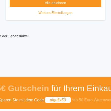
Alle ablehnen
Weitere Einstellungen
e der Lebensmittel
5€ Gutschein
für Ihrem Einkau
Sparen Sie mit dem Code
algufix50
*ab 50 Euro Warenwer