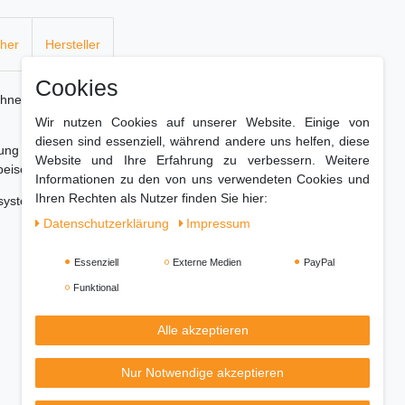
cher
Hersteller
Cookies
schnellen und gesunden Grillen von Paninis,
Wir nutzen Cookies auf unserer Website. Einige von
diesen sind essenziell, während andere uns helfen, diese
htung hervorragend für einfaches und fettarmes
Website und Ihre Erfahrung zu verbessern. Weitere
Speisen auf beiden Seiten gleichmäßig gegrillt.
Informationen zu den von uns verwendeten Cookies und
Ihren Rechten als Nutzer finden Sie hier:
system und rutschfeste Füße, die für zusätzliche
Daten­schutz­erklärung
Impressum
Essenziell
Externe Medien
PayPal
Funktional
Alle akzeptieren
Nur Notwendige akzeptieren