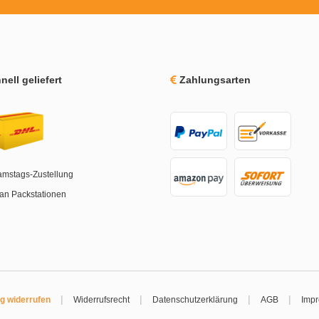
ell geliefert
Zahlungsarten
amstags-Zustellung
an Packstationen
|
|
|
|
ag widerrufen
Widerrufsrecht
Datenschutzerklärung
AGB
Imp