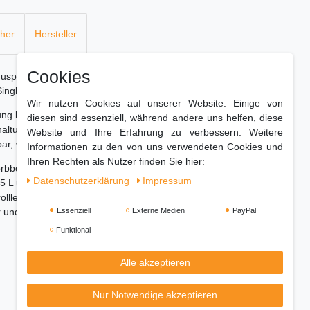
cher
Hersteller
Cookies
 knusprige Pommes Frites lieben. Mit einer
 Single-Haushalt gut geeignet.
Wir nutzen Cookies auf unserer Website. Einige von
ung beträgt 1200 Watt. Ein Timer von bis zu 30
diesen sind essenziell, während andere uns helfen, diese
ltung sorgt für eine präzise Zubereitung. Die
Website und Ihre Erfahrung zu verbessern. Weitere
ar, was die Reinigung sehr einfach macht.
Informationen zu den von uns verwendeten Cookies und
Ihren Rechten als Nutzer finden Sie hier:
Korbboden machen das Gerät sehr
Daten­schutz­erklärung
Impressum
,5 L und dem Heißluftsystem können Sie auch
rollleuchten, Überhitzungsschutz und
Essenziell
Externe Medien
PayPal
 und zuverlässig.
Funktional
Alle akzeptieren
Nur Notwendige akzeptieren