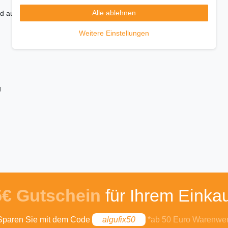
Alle ablehnen
nd automatischer Abschaltung
Weitere Einstellungen
g
5€ Gutschein
für Ihrem Einkau
Sparen Sie mit dem Code
algufix50
*ab 50 Euro Warenwer