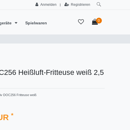
Anmelden
Registrieren
|
0
geräte
Spielwaren
256 Heißluft-Fritteuse weiß 2,5
iv ‎DOC256 Fritteuse weiß
*
EUR