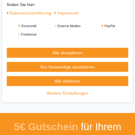
finden Sie hier:
Die Fritteuse ist mit einem großen Gesamtvolumen von 4.5 Litern
Daten­schutz­erklärung
Impressum
ausgestattet, welches ihnen erlaubt große Mengen auf einmal zu
frittieren.
Essenziell
Externe Medien
PayPal
Funktional
Details:
4.5 Liter Inhalt
Leistung 1300 Watt
Alle akzeptieren
Manuell einstellbarer Timer
Maße: ca. 28 x 37x 28 cm
Nur Notwendige akzeptieren
Gewicht: ca. 3.2 Kg
Farbe schwarz
Alle ablehnen
Weitere Einstellungen
5€ Gutschein
für Ihrem