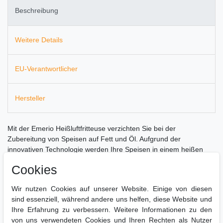
Beschreibung
Weitere Details
EU-Verantwortlicher
Hersteller
Mit der Emerio Heißluftfritteuse verzichten Sie bei der
Zubereitung von Speisen auf Fett und Öl. Aufgrund der
innovativen Technologie werden Ihre Speisen in einem heißen
Luftstrom mit einem optimalen Geschmackserlebnis zubereitet.
Cookies
Der Vorteil des Backofens liegt im effektiven Garraum, der die
gewünschte Betriebstemperatur in Rekordzeit erreicht und somit
Wir nutzen Cookies auf unserer Website. Einige von diesen
den Kochprozess beschleunigt.
sind essenziell, während andere uns helfen, diese Website und
Sie erhalten ein 1300 Watt starkes Küchengerät, mit dem Sie
Ihre Erfahrung zu verbessern. Weitere Informationen zu den
Pommes, Fisch, Fleisch, Gemüse und Desserts durch die
von uns verwendeten Cookies und Ihren Rechten als Nutzer
verschiedenen Programme problemlos zubereiten können.