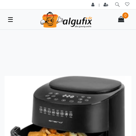
|
0
☰