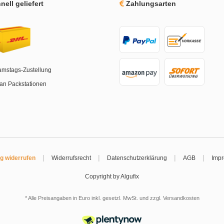
ell geliefert
Zahlungsarten
amstags-Zustellung
an Packstationen
|
|
|
|
ag widerrufen
Widerrufsrecht
Datenschutzerklärung
AGB
Imp
Copyright by Algufix
* Alle Preisangaben in Euro inkl. gesetzl. MwSt. und zzgl.
Versandkosten