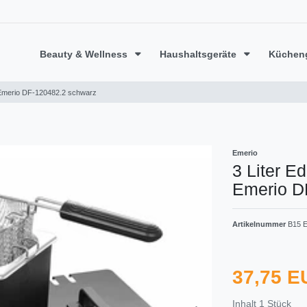
Beauty & Wellness
Haushaltsgeräte
Küchen
t Emerio ‎DF-120482.2 schwarz
Emerio
3 Liter E
Emerio ‎
Artikelnummer
B15 E
37,75 
Inhalt
1
Stück