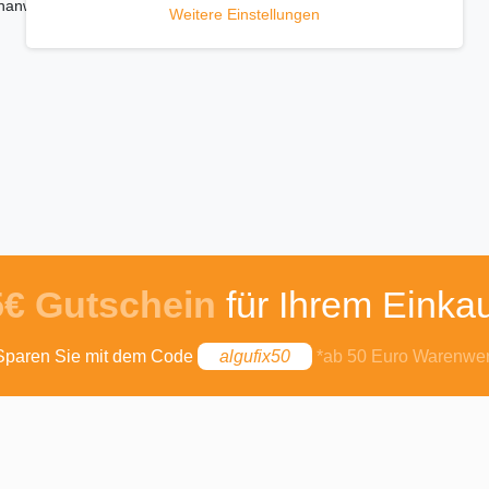
hanwendung - mit Rückstelltaste
Weitere Einstellungen
5€ Gutschein
für Ihrem Einkau
Sparen Sie mit dem Code
algufix50
*ab 50 Euro Warenwer