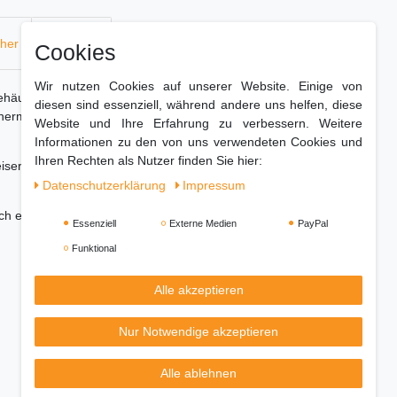
cher
Hersteller
Cookies
Wir nutzen Cookies auf unserer Website. Einige von
hlgehäuse hat ein Fassungsvermögen von 3 Litern
diesen sind essenziell, während andere uns helfen, diese
hermostat (mit Sicherheitssensor und
Website und Ihre Erfahrung zu verbessern. Weitere
Informationen zu den von uns verwendeten Cookies und
Ihren Rechten als Nutzer finden Sie hier:
eiseresten, was besser für den Geschmack und
Daten­schutz­erklärung
Impressum
h einfach zu reinigen.
Essenziell
Externe Medien
PayPal
Funktional
Alle akzeptieren
Nur Notwendige akzeptieren
Alle ablehnen