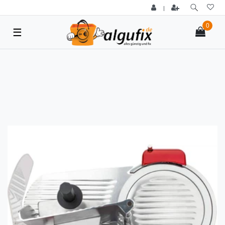
|
0
☰