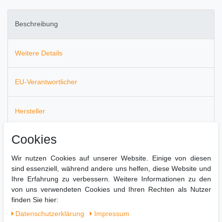
Beschreibung
Weitere Details
EU-Verantwortlicher
Hersteller
Cookies
Dieser Allesschneider H.Koenig
MSX254
ist ein idealer
Küchenhelfer, mit ihm schneiden Sie zukünftig gleichmäßige
Wir nutzen Cookies auf unserer Website. Einige von diesen
Scheiben von Aufschnitt, Braten, Brot oder Käse in jeder
sind essenziell, während andere uns helfen, diese Website und
gewünschten Stärke.
Ihre Erfahrung zu verbessern. Weitere Informationen zu den
von uns verwendeten Cookies und Ihren Rechten als Nutzer
Der Allesschneider H.Koenig
MSX254
bietet Ihnen:
finden Sie hier:
Professionelle Schneidemaschine
Italienische Klinge
Daten­schutz­erklärung
Impressum
Asynchronmotor 282 U/min