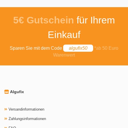
5€ Gutschein
für Ihrem
Einkauf
Sparen Sie mit dem Code
algufix50
*ab 50 Euro
Warenwert
Algufix
Versandinformationen
Zahlungsinformationen