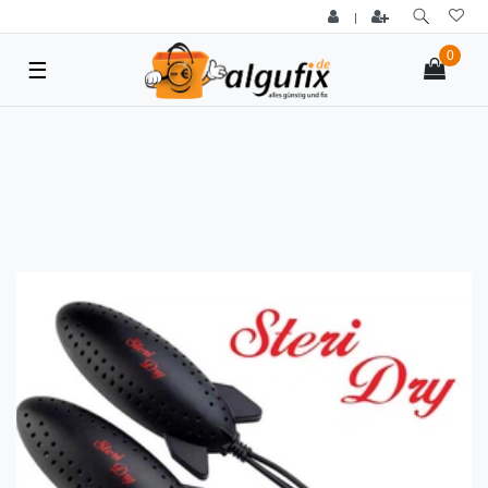
|
0
☰