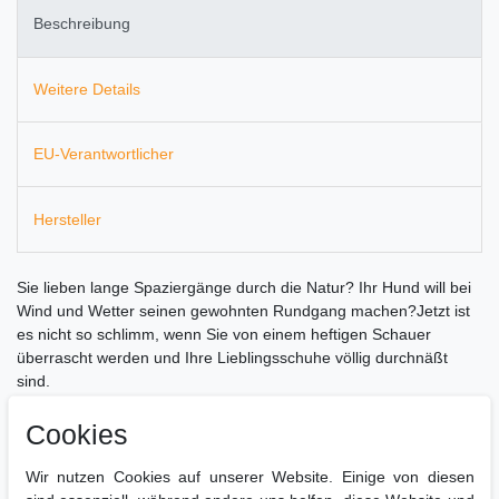
Beschreibung
Weitere Details
EU-Verantwortlicher
Hersteller
Sie lieben lange Spaziergänge durch die Natur? Ihr Hund will bei
Wind und Wetter seinen gewohnten Rundgang machen?Jetzt ist
es nicht so schlimm, wenn Sie von einem heftigen Schauer
überrascht werden und Ihre Lieblingsschuhe völlig durchnäßt
sind.
Mit diesem Schuhtrockner können Sie in kurzer Zeit wieder in
Cookies
trockene, wohlig warme Schuhe oder Stiefel schlüpfen.Aber nicht
nur nasse Schuhe bekommt der Schuhtrockner in kurzer Zeit
Wir nutzen Cookies auf unserer Website. Einige von diesen
wieder trocken, an kalten Wintertagen wärmt er Ihre Stiefel oder