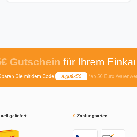
5€ Gutschein
für Ihrem Einkau
Sparen Sie mit dem Code
algufix50
*ab 50 Euro Warenwer
ell geliefert
Zahlungsarten