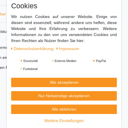
Cookies
cher
Hersteller
Wir nutzen Cookies auf unserer Website. Einige von
diesen sind essenziell, während andere uns helfen, diese
Website und Ihre Erfahrung zu verbessern. Weitere
tung von 2000 Watt und ist somit ideal für den
Informationen zu den von uns verwendeten Cookies und
Ihren Rechten als Nutzer finden Sie hier:
hermostatsteuerung.
Daten­schutz­erklärung
Impressum
n eingesetzt werden.
Essenziell
Externe Medien
PayPal
eden Raum ein.
Funktional
Alle akzeptieren
Nur Notwendige akzeptieren
Alle ablehnen
Weitere Einstellungen