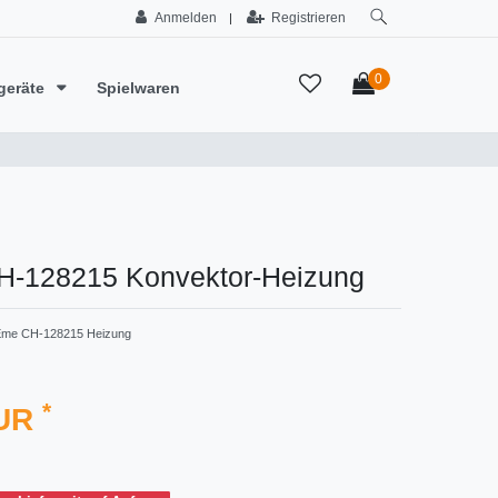
Anmelden
Registrieren
|
0
geräte
Spielwaren
H-128215 Konvektor-Heizung
Eme CH-128215 Heizung
*
EUR