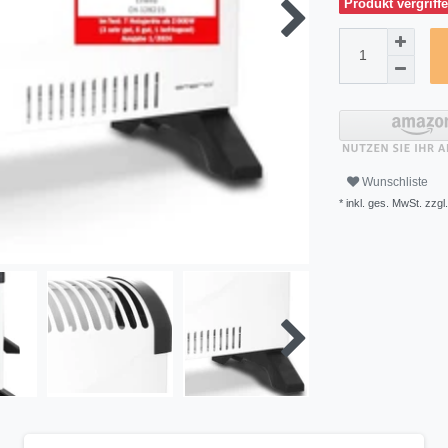
Produkt vergriffe
Wunschliste
* inkl. ges. MwSt. zzgl.