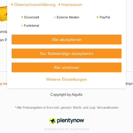
Daten­schutz­erklärung
Impressum
Essenziell
Externe Medien
PayPal
Funktional
amstags-Zustellung
Alle akzeptieren
an Packstationen
Nur Notwendige akzeptieren
Alle ablehnen
Weitere Einstellungen
|
|
|
|
ag widerrufen
Widerrufsrecht
Datenschutzerklärung
AGB
Imp
Copyright by Algufix
* Alle Preisangaben in Euro inkl. gesetzl. MwSt. und zzgl.
Versandkosten
SHOPDESIGN BY
PLENTYNOW