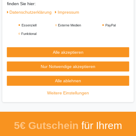
finden Sie hier:
Daten­schutz­erklärung
Impressum
Die Heizdecke CR 7422 von Camry bietet ihnen:
Essenziell
Externe Medien
PayPal
Abmessungen: ca. Höhe 160 cm und Breite: 100 cm
Funktional
Überhitzungsschutz
Timer: 1–10 Stunden
5 Heizstufen
Alle akzeptieren
Maschinenwaschbar bei 30°C
Leistung 60 Watt
Nur Notwendige akzeptieren
Alle ablehnen
Weitere Einstellungen
5€ Gutschein
für Ihrem