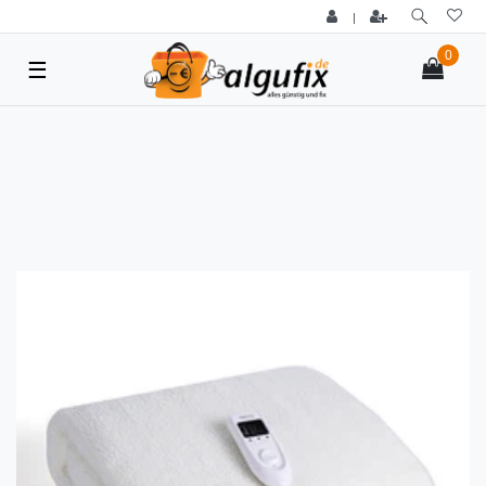
|
0
☰