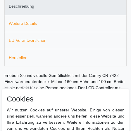
Beschreibung
Weitere Details
EU-Verantwortlicher
Hersteller
Erleben Sie individuelle Gemütlichkeit mit der Camry CR 7422
Einzelwärmeunterdecke. Mit ca. 160 cm Höhe und 100 cm Breite
ist sie perfekt für eine Person geeignet. Der LCD-Controller mit
Timer (1–10 Stunden) ermöglicht bequeme Steuerung, während 5
Cookies
Heizstufen für maßgeschneiderte Wärme sorgen.
Wir nutzen Cookies auf unserer Website. Einige von diesen
Maschinenwaschbar bei 30°C und mit Überhitzungsschutz und
sind essenziell, während andere uns helfen, diese Website und
dem Easy-System gegen Verrutschen bietet sie viel Komfort.
Ihre Erfahrung zu verbessern. Weitere Informationen zu den
Gönnen Sie sich entspannte Wohlfühlmomente mit dieser
von uns verwendeten Cookies und Ihren Rechten als Nutzer
effizienten 60 Watt Heiz-Decke.