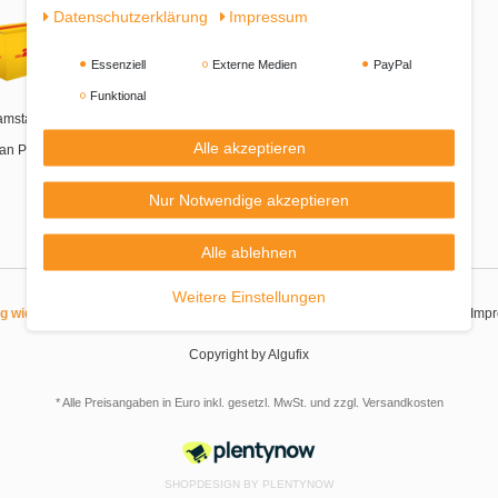
Daten­schutz­erklärung
Impressum
Essenziell
Externe Medien
PayPal
Funktional
amstags-Zustellung
Alle akzeptieren
an Packstationen
Nur Notwendige akzeptieren
Alle ablehnen
Weitere Einstellungen
|
|
|
|
ag widerrufen
Widerrufsrecht
Datenschutzerklärung
AGB
Imp
Copyright by Algufix
* Alle Preisangaben in Euro inkl. gesetzl. MwSt. und zzgl.
Versandkosten
SHOPDESIGN BY
PLENTYNOW