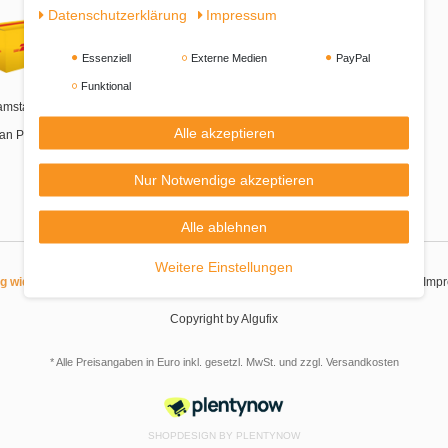
Daten­schutz­erklärung
Impressum
Essenziell
Externe Medien
PayPal
Funktional
amstags-Zustellung
Alle akzeptieren
an Packstationen
Nur Notwendige akzeptieren
Alle ablehnen
Weitere Einstellungen
|
|
|
|
ag widerrufen
Widerrufsrecht
Datenschutzerklärung
AGB
Imp
Copyright by Algufix
* Alle Preisangaben in Euro inkl. gesetzl. MwSt. und zzgl.
Versandkosten
SHOPDESIGN BY
PLENTYNOW